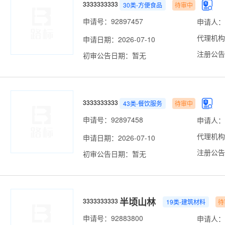
3333333333
30类-方便食品
待审中
申请号：92897457
申请人：
代理机构
申请日期：2026-07-10
注册公告
初审公告日期：暂无
3333333333
43类-餐饮服务
待审中
申请号：92897458
申请人：
代理机构
申请日期：2026-07-10
注册公告
初审公告日期：暂无
半顷山林
3333333333
19类-建筑材料
待
申请号：92883800
申请人：