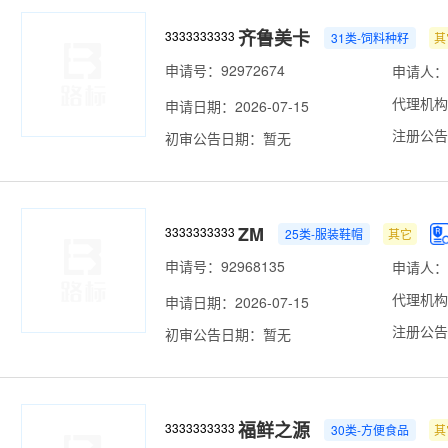
齐鲁美卡
3333333333
31类-饲料种籽
其
申请号：92972674
申请人：
代理机构
申请日期：2026-07-15
注册公告
初审公告日期：暂无
ZM
3333333333
25类-服装鞋帽
其它
申请号：92968135
申请人：
代理机构
申请日期：2026-07-15
注册公告
初审公告日期：暂无
福鲜之源
3333333333
30类-方便食品
其