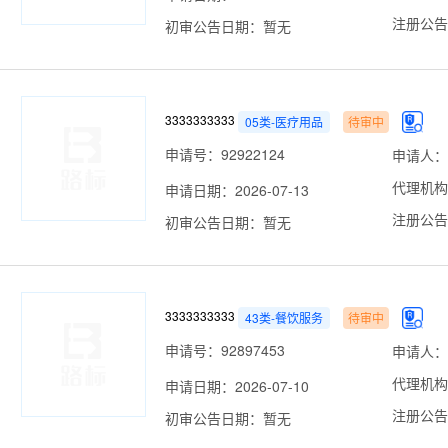
注册公告
初审公告日期：暂无
3333333333
05类-医疗用品
待审中
申请号：92922124
申请人：
代理机构
申请日期：2026-07-13
注册公告
初审公告日期：暂无
3333333333
43类-餐饮服务
待审中
申请号：92897453
申请人：
代理机构
申请日期：2026-07-10
注册公告
初审公告日期：暂无