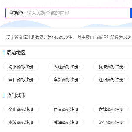
我想查:
辽宁省商标注册数累计为1462353件， 其中鞍山市商标注册数为86
周边地区
沈阳商标注册
大连商标注册
抚顺商标注册
营口商标注册
阜新商标注册
辽阳商标注册
热门城市
金山商标注册
西青商标注册
盘锦商标注册
本溪商标注册
威海商标注册
济宁商标注册