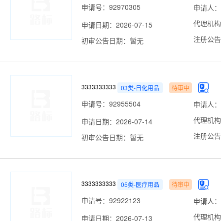
申请号：92970305
申请人：
代理机构
申请日期：2026-07-15
注册公告
初审公告日期：暂无
3333333333
03类-日化用品
待审中
申请号：92955504
申请人：
代理机构
申请日期：2026-07-14
注册公告
初审公告日期：暂无
3333333333
05类-医疗用品
待审中
申请号：92922123
申请人：
代理机构
申请日期：2026-07-13