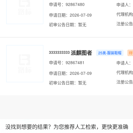
申请号：92867480
申请人：
代理机构
申请日期：2026-07-09
注册公告
初审公告日期：暂无
派麒图者
3333333333
25类-服装鞋帽
待
申请号：92867481
申请人：
代理机构
申请日期：2026-07-09
注册公告
初审公告日期：暂无
没找到想要的结果？为您推荐人工检索，更快更准确