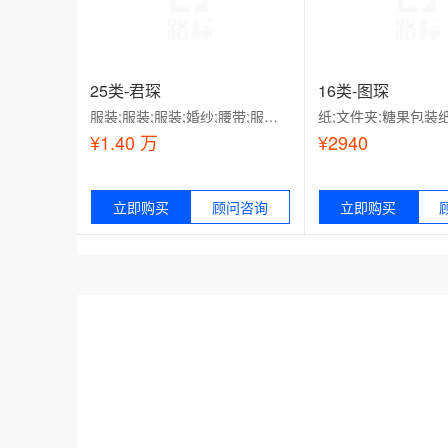
25类-君琛
16类-图琛
服装;服装;服装;婚纱;腰带;服装, 内衣, 旗袍;围脖;手套（服装）;袜;帽;鞋（脚上的穿着物）;服装
¥1.40 万
¥2940
适用范围：
立即购买
顾问咨询
适用范围：
立即购买
服装;服装;服装;婚纱;腰带;服装, 内衣,
纸;文件夹;糖果包装纸;黑
旗袍;围脖;手套（服装）;袜;帽;鞋（脚
画板;贺卡;纸或纸板制广
上的穿着物）;服装
家用自粘胶带;卫生纸