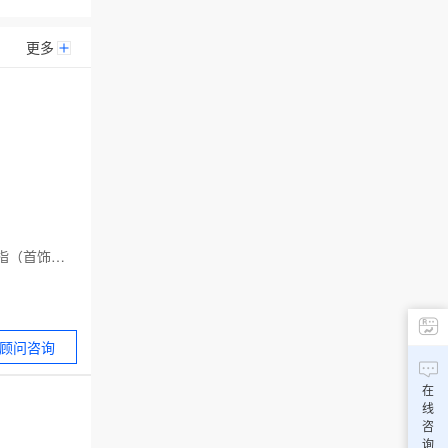
更多
手表;手串, 翡翠, 戒指（首饰）, 珠宝首饰, 项链（首饰）, 手镯（首饰）;首饰盒;未加工或半加工黄金, 未加工、未打造的银
顾问咨询
（首饰）, 珠宝首
镯（首饰）;首饰
在
, 未加工、未打
线
咨
询