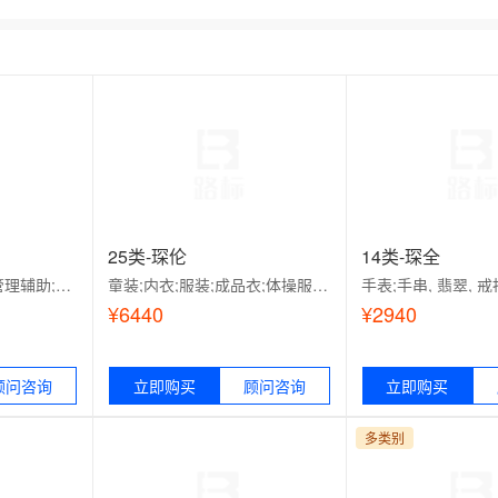
25类-琛伦
14类-琛全
广告;广告策划;工商管理辅助;市场营销研究;为商品和服务的买卖双方提供在线市场;替他人推销;人事管理咨询;文秘;会计;医疗用品零售或批发服务
童装;内衣;服装;成品衣;体操服;鞋（脚上的穿着物）;帽子;袜;围巾;腰带
¥6440
¥2940
顾问咨询
适用范围：
立即购买
顾问咨询
适用范围：
立即购买
辅助;市场营
童装;内衣;服装;成品衣;体操服;鞋（脚
手表;手串, 翡翠, 戒指
买卖双方提供
上的穿着物）;帽子;袜;围巾;腰带
饰, 项链（首饰）, 手
多类别
事管理咨询;
盒;未加工或半加工黄金
售或批发服务
造的银