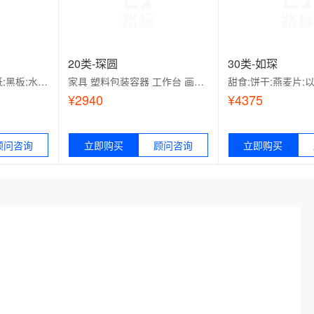
20类-琛圆
30类-如琛
纸;文件夹;糖果包装纸;黑板;水彩画;绘画板;贺卡;纸或纸板制广告牌;文具或家用自粘胶带;卫生纸
家具 塑料包装容器 工作台 画框 竹编制品（不包括帽、席、垫） 展示板 家养宠物栖息箱 家具用非金属附件 床用垫褥（床用织品除外） 窗用室内遮帘（家具）
¥2940
¥4375
顾问咨询
适用范围：
立即购买
顾问咨询
适用范围：
立即购买
板;水彩画;绘
家具 塑料包装容器 工作台 画框 竹编
甜食;饼干;燕麦片;以
告牌;文具或
制品（不包括帽、席、垫） 展示板 家
吃;谷类制品;方便面;食
养宠物栖息箱 家具用非金属附件 床用
佐料（调味品）;酵母
垫褥（床用织品除外） 窗用室内遮帘
（家具）