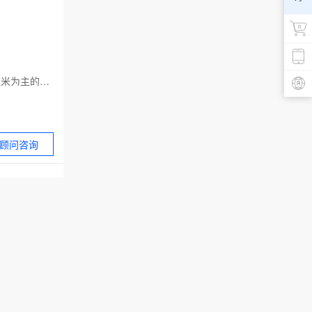
甜食;饼干;燕麦片;以米为主的零食小吃;谷类制品;方便面;食用淀粉;调味料;佐料（调味品）;酵母
顾问咨询
米为主的零食小
用淀粉;调味料;