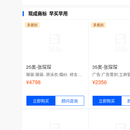
现成商标 早买早用
多类别
多类别
25类-张琛琛
35类-张琛琛
服装;服装, 游泳衣;婚纱, 修女头巾;服装, 婴儿全套衣;服装带（衣服）;服装;围巾;袜;帽;鞋（脚上的穿着物）;服装
¥4798
¥2356
适用范围：
立即购买
顾问咨询
适用范围：
立即购买
服装;服装, 游泳衣;婚纱, 修女头巾;服
广告;广告策划;工商管理
装, 婴儿全套衣;服装带（衣服）;服装;
销研究;为商品和服务的
围巾;袜;帽;鞋（脚上的穿着物）;服装
在线市场;替他人推销;人
文秘;会计;医疗用品零