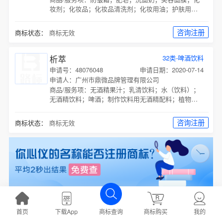
妆剂；化妆品；化妆品清洗剂；化妆用油；护肤用化
妆剂；防晒剂；
咨询注册
商标状态：
商标无效
析萃
32类-啤酒饮料
申请号：48076048
申请日期：2020-07-14
申请人：广州市鼎微品牌管理有限公司
商品/服务项：
无酒精果汁；乳清饮料；水（饮料）；
无酒精饮料；啤酒；制作饮料用无酒精配料；植物饮
料；豆类饮料；低卡路里软饮料；运动饮料；
咨询注册
商标状态：
商标无效
析萃
29类-食品
首页
下载App
商标购买
我的
商标查询
申请号：48063290
申请日期：2020-07-14