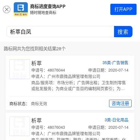
商标进度查询APP
打开APP
随时随地查商标
搜索
路标网共为您找到相关结果28个
析萃
35类-广告销售
申请号：48076044
申请日期：2020-07-14
申请人：广州市鼎微品牌管理有限公司
商品/服务项：
市场分析；广告牌出租；卫生制剂零售
或批发服务；为商业或广告目的编制网页索引；为商
品和服务的买卖双方提供在线市场；通过网站提供商
业信息；商业管理辅助；广告；替他人推销；工商管
咨询注册
商标状态：
商标无效
理辅助；
析萃
3类-日化用品
申请号：48076043
申请日期：2020-07-14
申请人：广州市鼎微品牌管理有限公司
商品/服务项：
防皱霜；肥皂；洗面奶；美容面膜；化