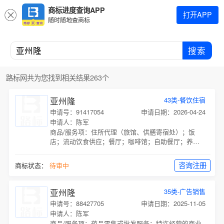
商标进度查询APP
打开APP
随时随地查商标
搜索
路标网共为您找到相关结果263个
亚州隆
43类-餐饮住宿
申请号：91417054
申请日期：2026-04-24
申请人：陈军
商品/服务项：
住所代理（旅馆、供膳寄宿处）；饭
店；流动饮食供应；餐厅；咖啡馆；自助餐厅；养老
院；酒吧服务；茶馆；出租椅子、桌子、桌布和玻璃
器皿；
咨询注册
商标状态：
待审中
亚州隆
35类-广告销售
申请号：88427705
申请日期：2025-11-05
申请人：陈军
商品/服务项：
药品零售或批发服务；特许经营的商业