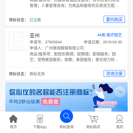
管理；人事管理咨询；为商品和服务的买卖双方提供
在线市场；寻找赞助；市场营销；进出口代理；广
告；为他人推销；通过网站提供商业信息；
委托购买
商标状态：
已注册
亚州
44类-医疗园艺
申请号：37929244
申请日期：2019-04-30
申请人：广州微视眼镜有限公司
商品/服务项：
配隐形眼镜；配眼镜；配镜服务；园
艺；宠物美容服务；按摩；美容服务；激光视力矫正
手术服务；眼科服务；医疗诊所服务；
咨询注册
商标状态：
商标无效
亚州龙
12类-运输工具
首页
下载App
商标购买
我的
商标查询
申请号：74178448
申请日期：2023-09-19