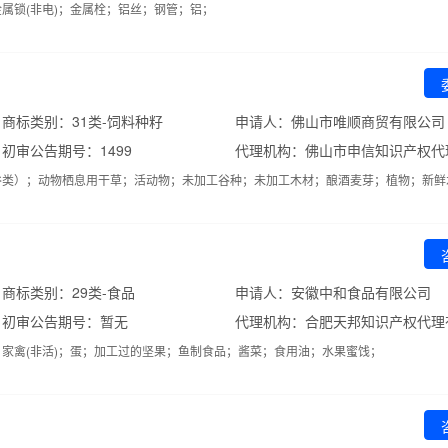
属锁(非电)；金属栓；铝丝；钢管；铝；
商标类别：31类-饲料种籽
申请人：佛山市唯顺商贸有限公司
初审公告期号：1499
谷类）；动物栖息用干草；活动物；未加工谷种；未加工木材；酿酒麦芽；植物；新鲜
商标类别：29类-食品
申请人：安徽中和食品有限公司
初审公告期号：暂无
代理机构：合肥天邦知识产权代理
家禽(非活)；蛋；加工过的坚果；鱼制食品；酱菜；食用油；水果蜜饯；