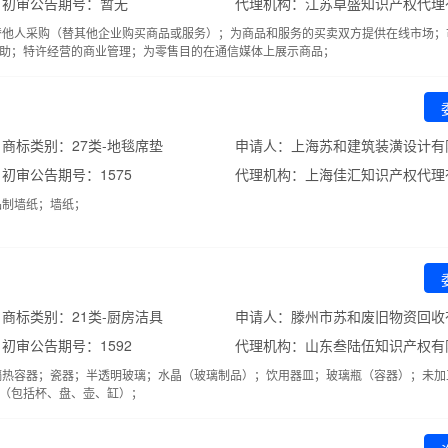
初审公告期号：暂无
代理机构：江苏卓盛知识产权代理
替他人采购（替其他企业购买商品或服务）；为商品和服务的买卖双方提供在线市场；
助；特许经营的商业管理；为零售目的在通信媒体上展示商品；
商标类别：27类-地毯席垫
申请人：上海苏和建筑装潢设计有
初审公告期号：1575
代理机构：上海佳汇知识产权代理
品制墙纸；墙纸；
商标类别：21类-厨房洁具
申请人：滕州市苏和废旧物资回收
初审公告期号：1592
代理机构：山东叁陆伍知识产权有
隔热容器；瓷器；半透明玻璃；水晶（玻璃制品）；饮用器皿；玻璃瓶（容器）；未加
（包括杯、盘、壶、缸）；