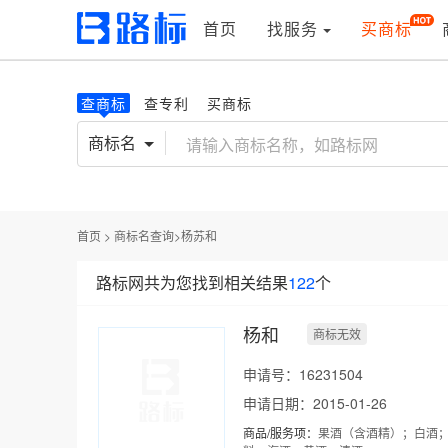
首页
找服务
买商标
查商标
查专利
买商标
商标名
首页
>
商标名查询
>
杨苏和
路标网共为您找到相关结果
122
个
杨和
商标无效
申请号：16231504
申请日期：2015-01-26
商品/服务项：
果酒（含酒精）；白酒