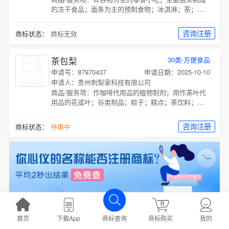
的冻干食品；面条为主的预制食物；冰淇淋；茶；茶
饮料；咖啡饮料；糖；糖；龟苓膏；调味品；以谷物
为主的零食小吃；
咨询注册
商标状态：
商标无效
茶包梨
30类-方便食品
申请号：87970437
申请日期：2025-10-10
申请人：贵州刺梨家科技有限公司
商品/服务项：
作咖啡代用品的植物制剂；用作茶叶代
用品的花或叶；谷类制品；粽子；糕点；茶饮料；
糖；蜂蜜；糖；咖啡饮料；茶；
咨询注册
商标状态：
待审中
茶包
16类-办公用品
首页
下载App
商标购买
我的
商标查询
申请号：37384277
申请日期：2019-04-09