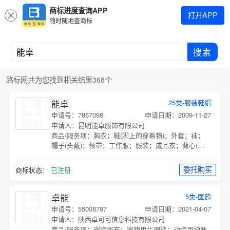
商标进度查询APP
打开APP
随时随地查商标
搜索
路标网共为您找到相关结果368个
能卓
25类-服装鞋帽
申请号：7867098
申请日期：2009-11-27
申请人：昆明能卓服饰有限公司
商品/服务项：
胸衣；鞋(脚上的穿着物)；外套；袜；
帽子(头戴)；领带；工作服；服装；成品衣；背心(马
甲)；
委托购买
商标状态：
已注册
卓能
5类-医药
申请号：55008797
申请日期：2021-04-07
申请人：陕西卓可可信息科技有限公司
商品/服务项：
宠物尿布；宠物用生理裤；动物用护肤