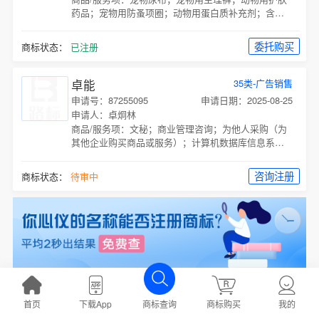
药品；宠物用防蚤项圈；动物用蛋白质补充剂；含药
物的宠物用沐浴露；动物用洗涤剂（杀虫剂）；含药
物的饲料；动物用膳食补充剂；兽医用药；
委托购买
商标状态：
已注册
卓能
35类-广告销售
申请号：87255095
申请日期：2025-08-25
申请人：卓炯林
商品/服务项：
文秘；商业管理咨询；为他人采购（为
其他企业购买商品或服务）；计算机数据库信息系统
化；药用、兽医用、卫生用制剂和医疗用品的零售服
务；为他人推销；人事管理咨询；寻找赞助；广告；
咨询注册
商标状态：
待审中
会计；
卓能
32类-啤酒饮料
首页
下载App
商标购买
我的
商标查询
申请号：10266773
申请日期：2011-12-05