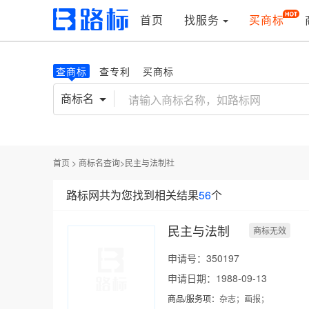
首页
找服务
买商标
查商标
查专利
买商标
商标名
首页
>
商标名查询
>
民主与法制社
路标网共为您找到相关结果
56
个
民主与法制
商标无效
申请号：350197
申请日期：1988-09-13
商品/服务项：
杂志；画报；