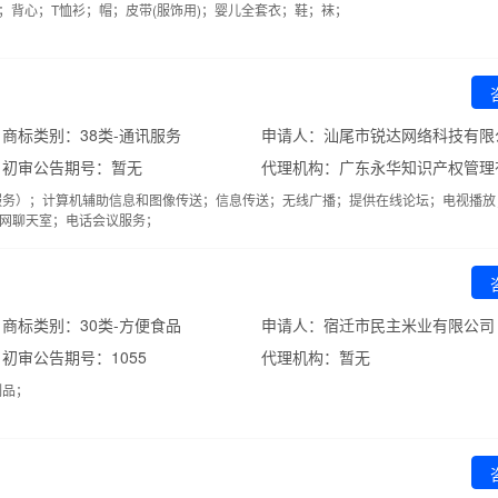
)；背心；T恤衫；帽；皮带(服饰用)；婴儿全套衣；鞋；袜；
商标类别：38类-通讯服务
申请人：汕尾市锐达网络科技有限
初审公告期号：暂无
代理机构：广东永华知识产权管理
服务）；计算机辅助信息和图像传送；信息传送；无线广播；提供在线论坛；电视播放
网聊天室；电话会议服务；
商标类别：30类-方便食品
申请人：宿迁市民主米业有限公司
初审公告期号：1055
代理机构：暂无
制品；