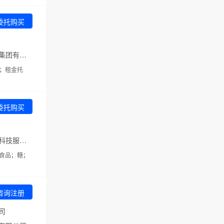
委托购买
代理机构：重庆汇邦知识产权服务集团有限公司
；租金托
委托购买
代理机构：北京山天大蓄知识产权科技服务集团股份有限公司
食品；糖；
咨询注册
司