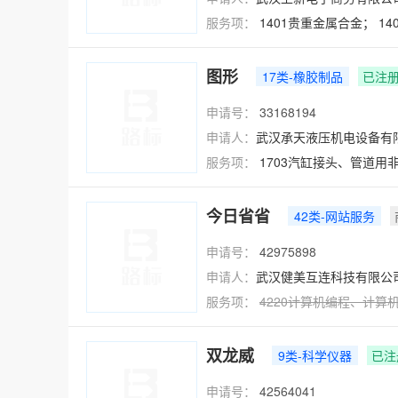
服务项：
1401贵重金属合金；
1
图形
17类-橡胶制品
已注
申请号：
33168194
申请人：
武汉承天液压机电设备有
服务项：
1703汽缸接头、管道用
今日省省
42类-网站服务
申请号：
42975898
申请人：
武汉健美互连科技有限公
服务项：
4220
计算机编程
、
计算
双龙威
9类-科学仪器
已注
申请号：
42564041