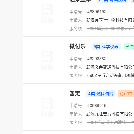
申请号：
46896192
申请人：
武汉连玉堂生物科技有限
服务项：
3201
啤酒
；
3202
果汁
、
微付乐
9类-科学仪器
已注
申请号：
46298382
申请人：
武汉微弗智通科技有限公
服务项：
0902投币启动设备用
暂无
4类-燃料油脂
待审中
申请号：
50066915
申请人：
武汉九旺宏泰科技有限公
服务项：
0401
传动带用润滑油
、