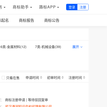
务
商标助手
路标APP
登录
注册
标起名
商标报告
商标公告
6类-金属材料(
12
)
7类-机械设备(
39
)
展开
14类-珠宝钟表(
3
)
16类-办公用品(
10
)
22类-绳网袋篷(
2
)
24类-布料床单(
4
)
32类-啤酒饮料(
63
)
33类-酒(
14
)
申请时间
初审时间
注册时间
只看在售
40类-材料加工(
16
)
41类-教育娱乐(
38
)
程：
商标注册申请 | 等待驳回复审
构：
武汉谦润知识产权代理有限公司