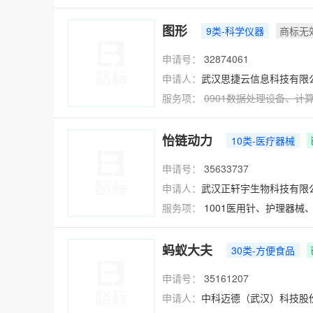
图形
9类-科学仪器
商标无
申请号：
32874061
申请人：
武汉思捷云信息科技有限
服务项：
0901
数据处理设备
、
计
怡链动力
10类-医疗器械
申请号：
35633737
申请人：
武汉正轩宇生物科技有限
服务项：
1001医用针、护理器
蚂蚁大夫
30类-方便食品
申请号：
35161207
申请人：
中科迈德（武汉）科技股