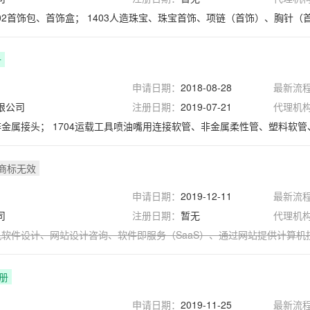
402首饰包、首饰盒；
1403人造珠宝、珠宝首饰、项链（首饰）、胸针
册
申请日期：
2018-08-28
最新流
限公司
注册日期：
2019-07-21
代理机
非金属接头；
1704运载工具喷油嘴用连接软管、非金属柔性管、塑料软管、浇水软管、非
商标无效
申请日期：
2019-12-11
最新流
司
注册日期：
暂无
代理机
机软件设计
、
网站设计咨询
、
软件即服务（SaaS）
、
通过网站提供计算机
册
申请日期：
2019-11-25
最新流