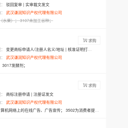
程：
驳回复审 | 实审裁文发文
构：
武汉谦润知识产权代理有限公司
（水果）
；
3107
未加工谷种
；
求购
程：
变更商标申请人/注册人名义/地址 | 核准证明打印发送
构：
武汉谦润知识产权代理有限公司
；
3017发酵剂；
求购
程：
商标注册申请 | 注册证发文
构：
武汉谦润知识产权代理有限公司
计算机网络上的在线广告、广告宣传；
3502为消费者提供商品和服务选择方面的商业信息和建议；