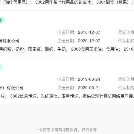
苣（咖啡代用品）；
3002用作茶叶代用品的花或叶；
3004甜食（糖果）
册
申请日期：
2018-12-07
最新流
份有限公司
注册日期：
2020-12-07
代理机
7食用奶粉、奶粉、燕麦浆、酸奶、牛奶；
2908食用玉米油、食用油；
291
册
申请日期：
2019-06-24
最新流
汉）有限公司
注册日期：
2020-05-21
代理机
播放；
3802信息传送、光纤通信、卫星传送、提供全球计算机网络用户接入服务、提
*来源于中国商标网数据，仅供参考