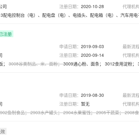
公司
注册日期：
2020-10-28
代理机
913配电控制台（电）、配电盘（电）、电插头、配电箱（电）、汽车用电
已注册
申请日期：
2019-09-03
最新流
司
注册日期：
2020-09-14
代理机
米饭；
3008
谷类制品
、
米
、
面粉
；
3009通心粉、面条；
3012食用淀粉；
申请日期：
2019-08-30
最新流
司
注册日期：
暂无
代理机
902
鱼制食品
；
2903
水产罐头
；
2904
水果蜜饯
；
2905
干蔬菜
；
2908
食
无效