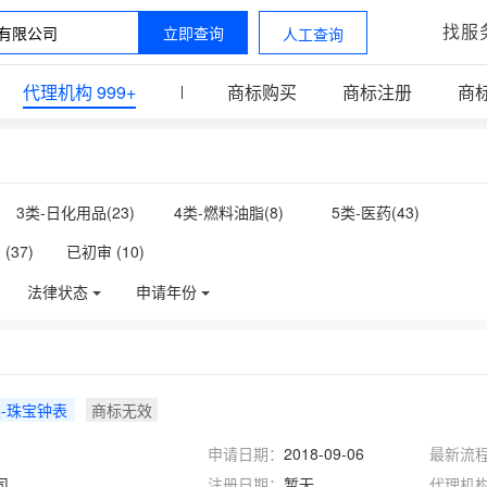
找服
立即查询
人工查询
代理机构
999+
商标购买
商标注册
商
3类-日化用品(
23
)
4类-燃料油脂(
8
)
5类-医药(
43
)
10类-医疗器械(
41
)
11类-灯具空调(
23
)
12类-运输工具(
5
)
(
37
)
已初审 (
10
)
19类-建筑材料(
5
)
20类-家具(
12
)
21类-厨房洁具(
2
)
法律状态
申请年份
29类-食品(
38
)
30类-方便食品(
56
)
31类-饲料种籽(
23
)
37类-建筑修理(
18
)
38类-通讯服务(
7
)
39类-运输贮藏(
9
)
44类-医疗园艺(
31
)
45类-社会服务(
7
)
类-珠宝钟表
商标无效
申请日期：
2018-09-06
最新流
司
注册日期：
暂无
代理机