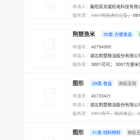
申请人：
襄阳双龙威机电科技有限
服务项：
0907
网络通信设备
；
0
荆楚渔米
30类-方便食品
申请号：
40794995
申请人：
湖北荆楚粮油股份有限公
服务项：
3001可可；
3007方便
图形
29类-食品
商标无效
申请号：
40733421
申请人：
湖北荆楚粮油股份有限公
服务项：
2901
肉干
、
猪肉食品
；
2
图形
31类-饲料种籽
商标