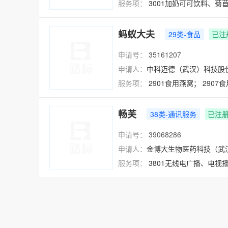
服务项：
3001加奶可可饮料、菊
蚂蚁大夫
29类-食品
已注
申请号：
35161207
申请人：
中科迈德（武汉）科技股
服务项：
2901食用燕窝；
290
畅芙
38类-通讯服务
已注
申请号：
39068286
申请人：
金博大生物医药科技（武
服务项：
3801无线电广播、电视