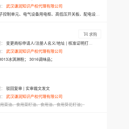
构：
武汉谦润知识产权代理有限公司
子控制单元、电气设备用电枢、高低压开关板、配电设备；
0914能源
求购
程：
变更商标申请人/注册人名义/地址 | 核准证明打印发送
构：
武汉谦润知识产权代理有限公司
3013冰淇淋粉；
3016调味品；
程：
驳回复审 | 实审裁文发文
构：
武汉谦润知识产权代理有限公司
用菜油
、
食用菜籽油
、
食用油
、
食用葵花籽油
；