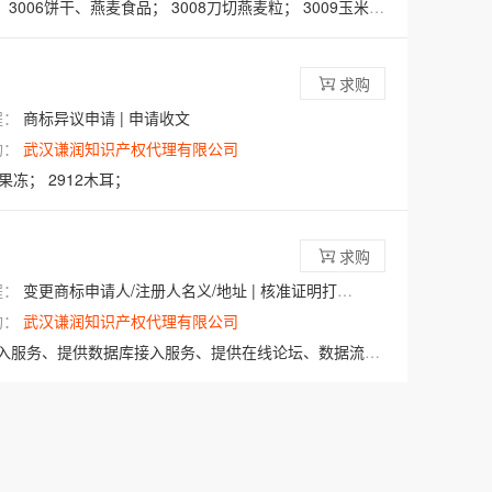
；
3006饼干、燕麦食品；
3008刀切燕麦粒；
3009玉米浆；
3012小麦淀
求购
程：
商标异议申请 | 申请收文
构：
武汉谦润知识产权代理有限公司
0果冻；
2912木耳；
求购
程：
变更商标申请人/注册人名义/地址 | 核准证明打印发送
构：
武汉谦润知识产权代理有限公司
供数据库接入服务、提供在线论坛、数据流传输、视频点播传输；