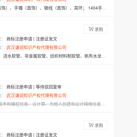
（首饰）、手镯（首饰）、银线（首饰）、耳环；
1404手表；
求购
程：
商标注册申请 | 注册证发文
构：
武汉谦润知识产权代理有限公司
金属软管、纺织材料制软管、帆布水龙带、运载工具散热器用连接软管；
程：
商标注册申请 | 等待驳回复审
构：
武汉谦润知识产权代理有限公司
技术和编程信息
、
云计算
、
为他人创建和设计网络信息索引（信息技术服务）
求购
程：
商标注册申请 | 注册证发文