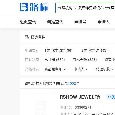
代理机构
近似查询
精准查询
申请号
申请人
已选条件
申请类别
1类-化学原料(
36
)
2类-颜料油漆(
3
)
8类-手工器械(
4
)
9类-科学仪器(
110
)
商标状态
已注册 (
632
)
商标无效 (
323
)
待审中 
17类-橡胶制品(
5
)
18类-皮革皮具(
4
)
高级筛选
商品服务项
申请人
代理机构
25类-服装鞋帽(
14
)
28类-健身器材(
4
)
路标网共为您找到相关结果
1002
个
35类-广告销售(
142
)
36类-金融物管(
11
)
42类-网站服务(
94
)
43类-餐饮住宿(
23
)
RSHOW JEWELRY
14
申请号：
33360271
申请人：
武汉上新电子商务有限公