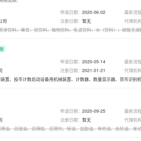
申请日期：
2020-06-02
最新流
公司
注册日期：
暂无
代理机
等渗饮料
、
果昔
、
软饮料
、
植物饮料
、
乳清饮料
、
水（饮料）
、
碳酸无酒
册
申请日期：
2020-05-14
最新流
司
注册日期：
2021-01-21
代理机
机械装置、投币计数启动设备用机械装置、计数器、数量显示器、货币识别
申请日期：
2020-09-25
最新流
司
注册日期：
暂无
代理机
润滑油
、
润湿油
、
润滑脂
、
润滑剂
、
轻油
、
加脂油
、
导热油
、
齿轮油
、
发