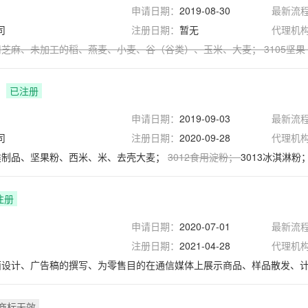
申请日期：
2019-08-30
最新流
司
注册日期：
暂无
代理机
用芝麻
、
未加工的稻
、
燕麦
、
小麦
、
谷（谷类）
、
玉米
、
大麦
；
3105
坚果
已注册
申请日期：
2019-09-03
最新流
司
注册日期：
2020-09-28
代理机
谷类制品、坚果粉、西米、米、去壳大麦；
3012
食用淀粉
；
3013冰淇淋粉
注册
申请日期：
2020-07-01
最新流
注册日期：
2021-04-28
代理机
版面设计、广告稿的撰写、为零售目的在通信媒体上展示商品、样品散发、
商标无效