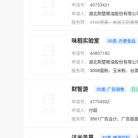
申请号：
40733421
申请人：
湖北荆楚粮油股份有限公
服务项：
3102
黑麦
、
未加工的食
味稻实验室
30类-方便食品
申请号：
40807182
申请人：
湖北荆楚粮油股份有限公
服务项：
3008面粉、玉米粉、
财智游
35类-广告销售
已
申请号：
47704922
申请人：
付超
服务项：
3501广告设计、广告
达米圣草
32类-啤酒饮料