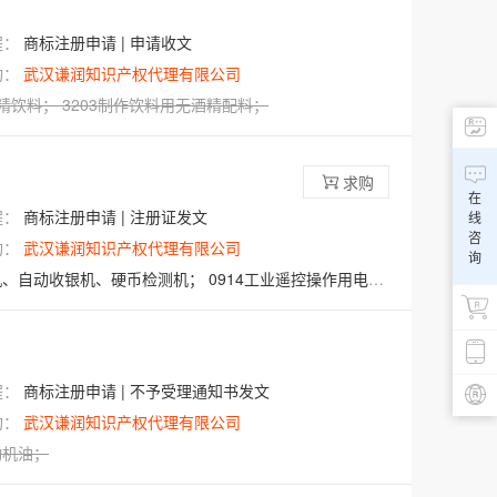
程：
商标注册申请 | 申请收文
构：
武汉谦润知识产权代理有限公司
精饮料
；
3203
制作饮料用无酒精配料
；
求购
在
程：
商标注册申请 | 注册证发文
线
咨
构：
武汉谦润知识产权代理有限公司
询
机、自动收银机、硬币检测机；
0914工业遥控操作用电气设备、电站自动化装置、能源管理用电气控制设备；
程：
商标注册申请 | 不予受理通知书发文
构：
武汉谦润知识产权代理有限公司
动机油
；